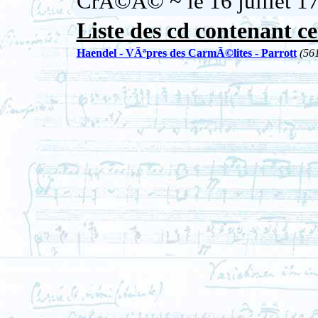
CrÃ©Ã© ~ le 16 juillet 
Liste des cd contenant ce
Haendel - VÃªpres des CarmÃ©lites - Parrott
(56