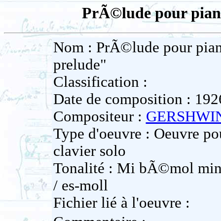
PrÃ©lude pour pian
Nom : PrÃ©lude pour pian
prelude"
Classification :
Date de composition : 192
Compositeur :
GERSHWIN
Type d'oeuvre : Oeuvre pou
clavier solo
Tonalité : Mi bÃ©mol mine
/ es-moll
Fichier lié à l'oeuvre :