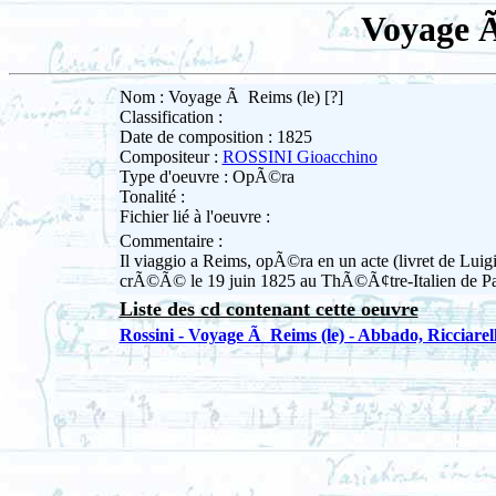
Voyage Ã
Nom : Voyage Ã Reims (le) [?]
Classification :
Date de composition : 1825
Compositeur :
ROSSINI Gioacchino
Type d'oeuvre : OpÃ©ra
Tonalité :
Fichier lié à l'oeuvre :
Commentaire :
Il viaggio a Reims, opÃ©ra en un acte (livret de Lu
crÃ©Ã© le 19 juin 1825 au ThÃ©Ã¢tre-Italien de Pa
Liste des cd contenant cette oeuvre
Rossini - Voyage Ã Reims (le) - Abbado, Ricciarell