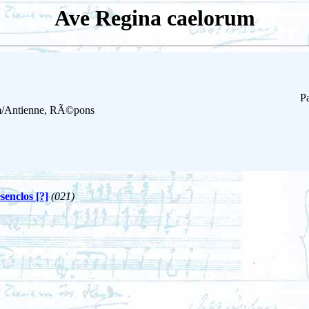
Ave Regina caelorum
Pa
em/Antienne, RÃ©pons
enclos [?]
(021)