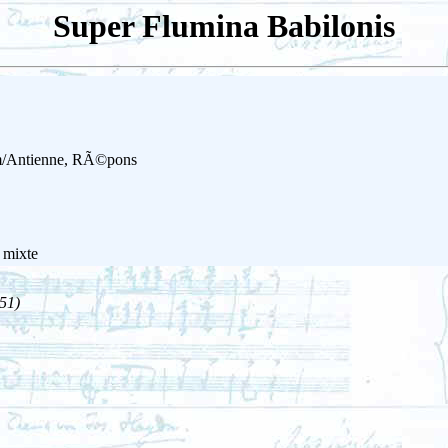
Super Flumina Babilonis
em/Antienne, RÃ©pons
s mixte
51)