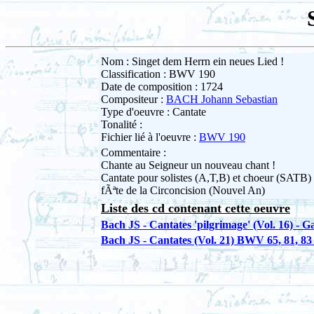
Nom : Singet dem Herrn ein neues Lied !
Classification : BWV 190
Date de composition : 1724
Compositeur :
BACH Johann Sebastian
Type d'oeuvre : Cantate
Tonalité :
Fichier lié à l'oeuvre :
BWV 190
Commentaire :
Chante au Seigneur un nouveau chant !
Cantate pour solistes (A,T,B) et choeur (SATB) a
fÃªte de la Circoncision (Nouvel An)
Liste des cd contenant cette oeuvre
Bach JS - Cantates 'pilgrimage' (Vol. 16) - 
Bach JS - Cantates (Vol. 21) BWV 65, 81, 83