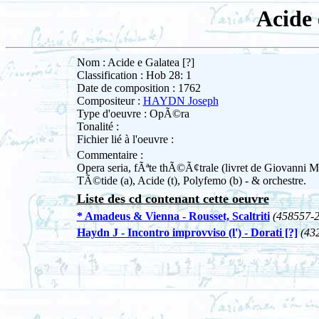
Acide 
Nom : Acide e Galatea [?]
Classification : Hob 28: 1
Date de composition : 1762
Compositeur :
HAYDN Joseph
Type d'oeuvre : OpÃ©ra
Tonalité :
Fichier lié à l'oeuvre :
Commentaire :
Opera seria, fÃªte thÃ©Ã¢trale (livret de Giovanni Mi
TÃ©tide (a), Acide (t), Polyfemo (b) - & orchestre.
Liste des cd contenant cette oeuvre
* Amadeus & Vienna - Rousset, Scaltriti
(458557-2
Haydn J - Incontro improvviso (l') - Dorati [?]
(43