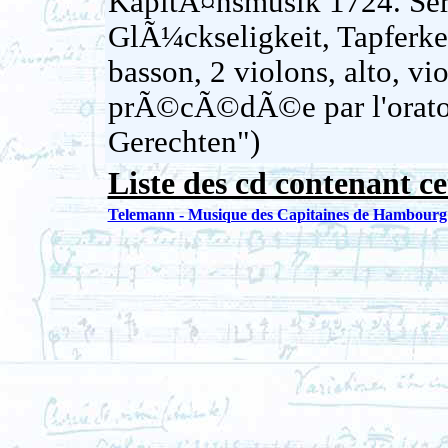
KapitÃ¤nsmusik 1724. Seren
GlÃ¼ckseligkeit, Tapferkeit
basson, 2 violons, alto, vi
prÃ©cÃ©dÃ©e par l'oratori
Gerechten")
Liste des cd contenant ce
Telemann - Musique des Capitaines de Hambour