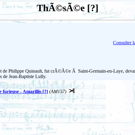
ThÃ©sÃ©e [?]
Consulter l
 de Philippe Quinault, fut crÃ©Ã©e Ã Saint-Germain-en-Laye, devant 
 de Jean-Baptiste Lully.
ieuse - Amarillis [?]
(AM157)