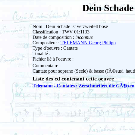
Dein Schade 
Nom : Dein Schade ist verzweifelt bose
Classification : TWV 01:1133
Date de composition :
inconnue
Compositeur :
TELEMANN Georg Philipp
Type d'oeuvre : Cantate
Tonalité :
Fichier lié à l'oeuvre :
Commentaire :
Cantate pour soprano (Seele) & basse (JÃ©sus), hautbo
Liste des cd contenant cette oeuvre
Telemann - Cantates : Zerschmettert die GÃ¶tzen..