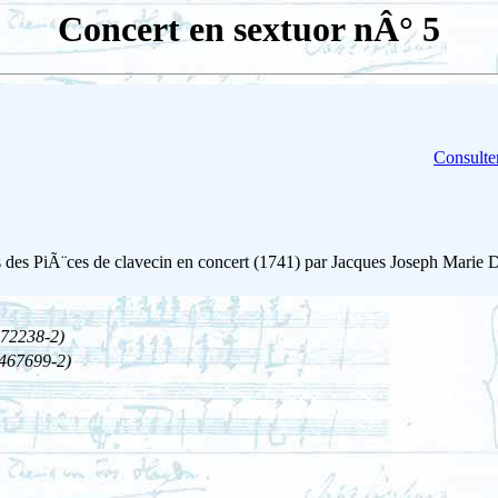
Concert en sextuor nÂ° 5
Consulter
s des PiÃ¨ces de clavecin en concert (1741) par Jacques Joseph Marie D
472238-2)
(467699-2)