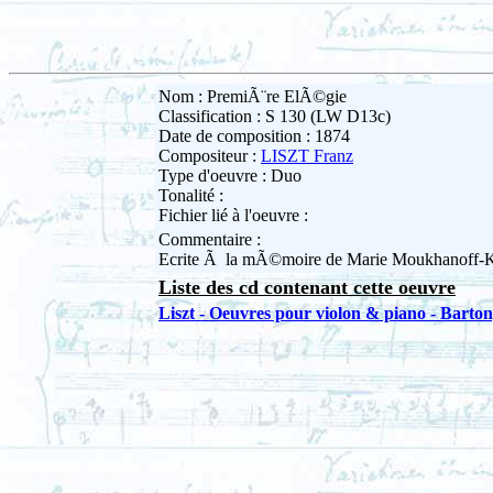
Nom : PremiÃ¨re ElÃ©gie
Classification : S 130 (LW D13c)
Date de composition : 1874
Compositeur :
LISZT Franz
Type d'oeuvre : Duo
Tonalité :
Fichier lié à l'oeuvre :
Commentaire :
Ecrite Ã la mÃ©moire de Marie Moukhanoff-K
Liste des cd contenant cette oeuvre
Liszt - Oeuvres pour violon & piano - Bart