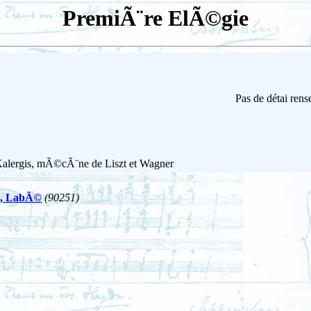
PremiÃ¨re ElÃ©gie
Pas de détai rens
alergis, mÃ©cÃ¨ne de Liszt et Wagner
on, LabÃ©
(90251)