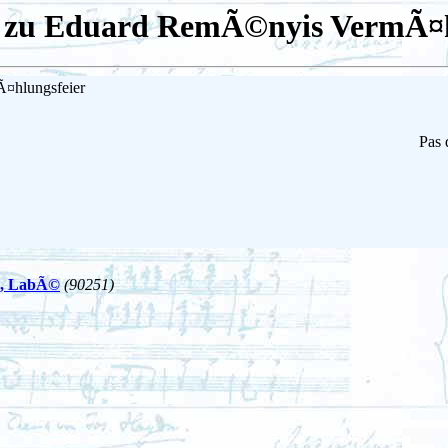
 zu Eduard RemÃ©nyis VermÃ¤h
¤hlungsfeier
Pas 
on, LabÃ©
(90251)