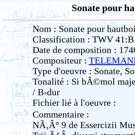
Sonate pour hau
Nom : Sonate pour hautboi
Classification : TWV 41:B
Date de composition : 174
Compositeur :
TELEMANN 
Type d'oeuvre : Sonate, So
Tonalité : Si bÃ©mol majeu
/ B-dur
Fichier lié à l'oeuvre :
Commentaire :
NÃ‚Â° 9 de Essercizii Mus