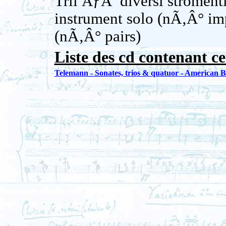
Trii ÃƒÂ diversi stroment
instrument solo (nÃ‚Â° imp
(nÃ‚Â° pairs)
Liste des cd contenant ce
Telemann - Sonates, trios & quatuor - American 