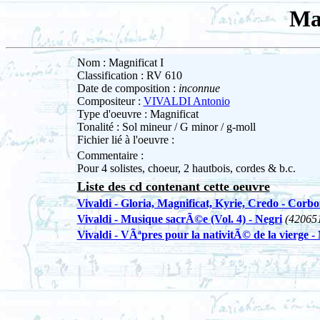
Mag
Nom : Magnificat I
Classification : RV 610
Date de composition :
inconnue
Compositeur :
VIVALDI Antonio
Type d'oeuvre : Magnificat
Tonalité : Sol mineur / G minor / g-moll
Fichier lié à l'oeuvre :
Commentaire :
Pour 4 solistes, choeur, 2 hautbois, cordes & b.c.
Liste des cd contenant cette oeuvre
Vivaldi - Gloria, Magnificat, Kyrie, Credo - Corbo
Vivaldi - Musique sacrÃ©e (Vol. 4) - Negri
(42065
Vivaldi - VÃªpres pour la nativitÃ© de la vierge -