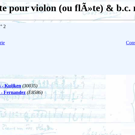
e pour violon (ou flÃ»te) & b.c.
° 2
rie
Cons
s - Kuijken
(30035)
) - Fernandez
(E8586)