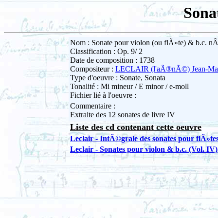
Sonat
Nom : Sonate pour violon (ou flÃ»te) & b.c. nÂ
Classification : Op. 9/ 2
Date de composition : 1738
Compositeur :
LECLAIR (l'aÃ®nÃ©) Jean-Ma
Type d'oeuvre : Sonate, Sonata
Tonalité : Mi mineur / E minor / e-moll
Fichier lié à l'oeuvre :
Commentaire :
Extraite des 12 sonates de livre IV
Liste des cd contenant cette oeuvre
Leclair - IntÃ©grale des sonates pour flÃ»te
Leclair - Sonates pour violon & b.c. (Vol. IV