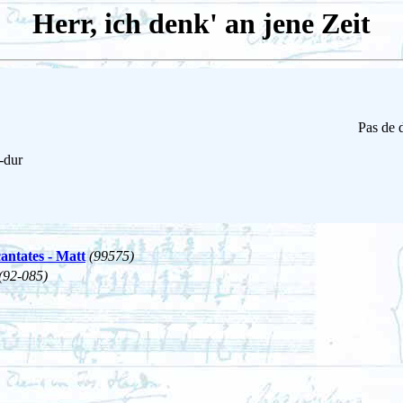
Herr, ich denk' an jene Zeit
Pas de d
-dur
cantates - Matt
(99575)
(92-085)