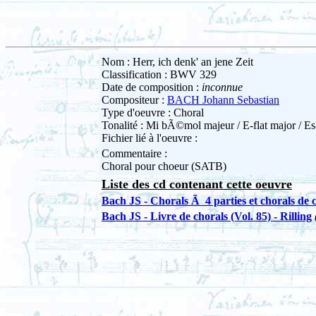
Nom : Herr, ich denk' an jene Zeit
Classification : BWV 329
Date de composition :
inconnue
Compositeur :
BACH Johann Sebastian
Type d'oeuvre : Choral
Tonalité : Mi bÃ©mol majeur / E-flat major / Es
Fichier lié à l'oeuvre :
Commentaire :
Choral pour choeur (SATB)
Liste des cd contenant cette oeuvre
Bach JS - Chorals Ã 4 parties et chorals de 
Bach JS - Livre de chorals (Vol. 85) - Rilling