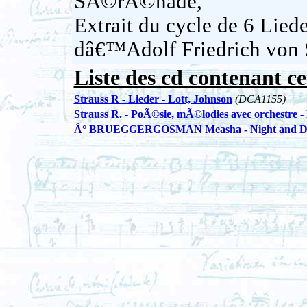
SÃ©rÃ©nade,
Extrait du cycle de 6 Liede
dâ€™Adolf Friedrich von 
Liste des cd contenant ce
Strauss R - Lieder - Lott, Johnson
(DCA1155)
Strauss R. - PoÃ©sie, mÃ©lodies avec orchestre 
Â° BRUEGGERGOSMAN Measha - Night and Dre