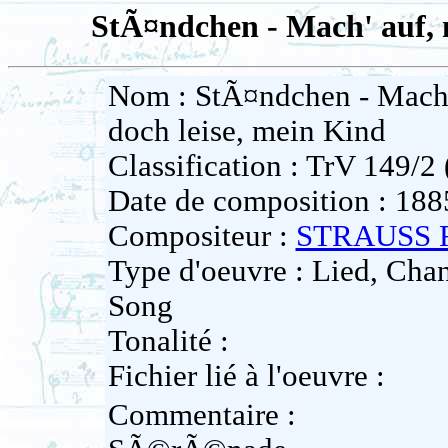
StÃ¤ndchen - Mach' auf, m
Nom : StÃ¤ndchen - Mach' 
doch leise, mein Kind
Classification : TrV 149/2
Date de composition : 188
Compositeur :
STRAUSS R
Type d'oeuvre : Lied, Ch
Song
Tonalité :
Fichier lié à l'oeuvre :
Commentaire :