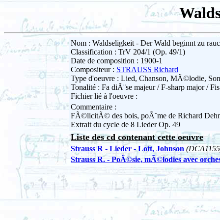
Walds
Nom : Waldseligkeit - Der Wald beginnt zu rau
Classification : TrV 204/1 (Op. 49/1)
Date de composition : 1900-1
Compositeur :
STRAUSS Richard
Type d'oeuvre : Lied, Chanson, MÃ©lodie, So
Tonalité : Fa diÃ¨se majeur / F-sharp major / Fi
Fichier lié à l'oeuvre :
Commentaire :
FÃ©licitÃ© des bois, poÃ¨me de Richard Deh
Extrait du cycle de 8 Lieder Op. 49
Liste des cd contenant cette oeuvre
Strauss R - Lieder - Lott, Johnson
(DCA1155
Strauss R. - PoÃ©sie, mÃ©lodies avec orch