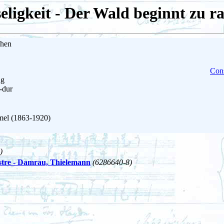
eligkeit - Der Wald beginnt zu r
chen
Cons
ng
s-dur
mel (1863-1920)
)
estre - Damrau, Thielemann
(6286640-8)