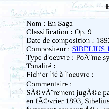
Nom : En Saga
Classification : Op. 9
Date de composition : 189
Compositeur :
SIBELIUS 
Type d'oeuvre : PoÃ¨me 
Tonalité :
Fichier lié à l'oeuvre :
Commentaire :
SÃ©vÃ¨rement jugÃ©e par l
en fÃ©vrier 1893, Sibeliu