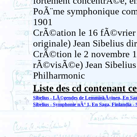
fortement concentrÃ©e, e
PoÃ¨me symphonique com
1901
CrÃ©ation le 16 fÃ©vrier
originale) Jean Sibelius di
CrÃ©tion le 2 novembre 1
rÃ©visÃ©e) Jean Sibelius d
Philharmonic
Liste des cd contenant ce
Sibelius - LÃ©gendes de LemminkÃ¤inen, En Sag
Sibelius - Symphonie nÂ° 1, En Saga, Finlandia - 