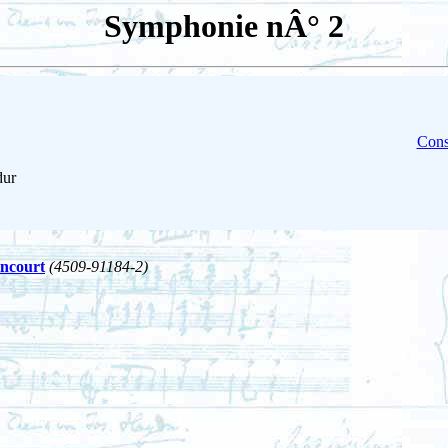
Symphonie nÂ° 2
Cons
dur
oncourt
(4509-91184-2)