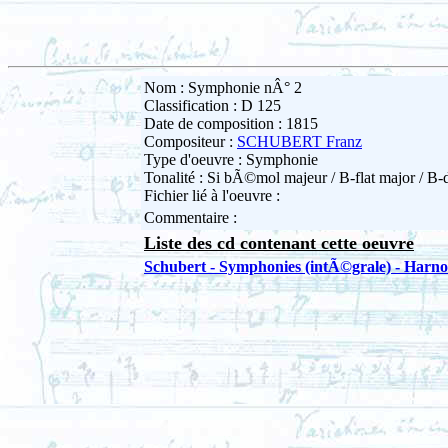
Nom : Symphonie nÂ° 2
Classification : D 125
Date de composition : 1815
Compositeur :
SCHUBERT Franz
Type d'oeuvre : Symphonie
Tonalité : Si bÃ©mol majeur / B-flat major / B-
Fichier lié à l'oeuvre :
Commentaire :
Liste des cd contenant cette oeuvre
Schubert - Symphonies (intÃ©grale) - Harn