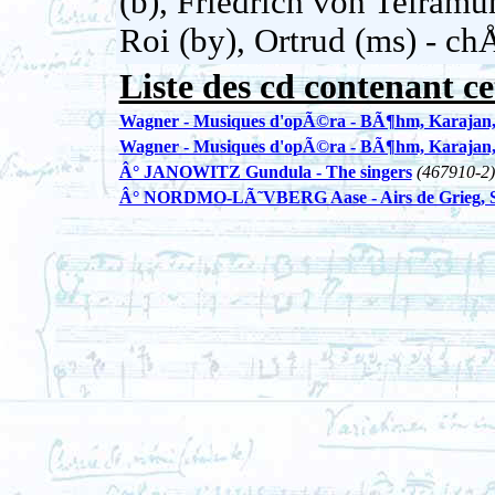
(b), Friedrich von Telra
Roi (by), Ortrud (ms) - ch
Liste des cd contenant ce
Wagner - Musiques d'opÃ©ra - BÃ¶hm, Karajan, 
Wagner - Musiques d'opÃ©ra - BÃ¶hm, Karajan, 
Â° JANOWITZ Gundula - The singers
(467910-2)
Â° NORDMO-LÃ˜VBERG Aase - Airs de Grieg, St