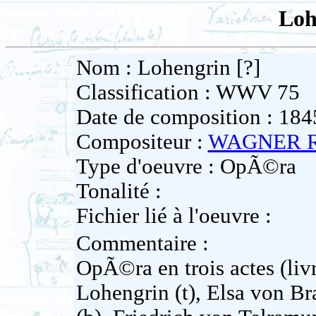
Loh
Nom : Lohengrin [?]
Classification : WWV 75
Date de composition : 184
Compositeur :
WAGNER R
Type d'oeuvre : OpÃ©ra
Tonalité :
Fichier lié à l'oeuvre :
Commentaire :
OpÃ©ra en trois actes (livr
Lohengrin (t), Elsa von Br