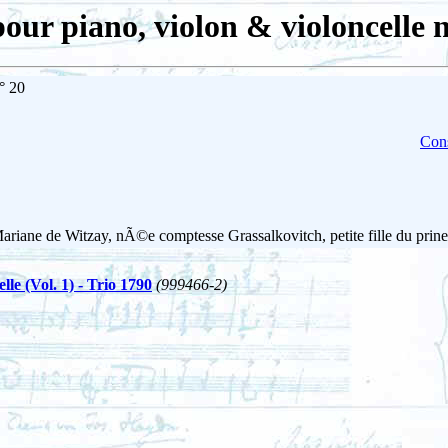
pour piano, violon & violoncelle 
° 20
Cons
ane de Witzay, nÃ©e comptesse Grassalkovitch, petite fille du prin
le (Vol. 1) - Trio 1790
(999466-2)