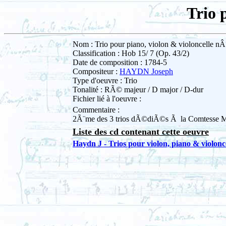
Trio 
Nom : Trio pour piano, violon & violoncelle nÂ
Classification : Hob 15/ 7 (Op. 43/2)
Date de composition : 1784-5
Compositeur :
HAYDN Joseph
Type d'oeuvre : Trio
Tonalité : RÃ© majeur / D major / D-dur
Fichier lié à l'oeuvre :
Commentaire :
2Ã¨me des 3 trios dÃ©diÃ©s Ã la Comtesse Mari
Liste des cd contenant cette oeuvre
Haydn J - Trios pour violon, piano & violoncel