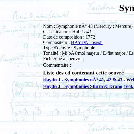
Sym
Nom : Symphonie nÂ° 43 (Mercury : Mercure)
Classification : Hob 1/ 43
Date de composition : 1772
Compositeur :
HAYDN Joseph
Type d'oeuvre : Symphonie
Tonalité : Mi bÃ©mol majeur / E-flat major / Es
Fichier lié à l'oeuvre :
Commentaire :
Liste des cd contenant cette oeuvre
Haydn J - Symphonies nÂ° 41, 42 & 43 - Wei
Haydn J - Symphonies Sturm & Drang (Vol. 