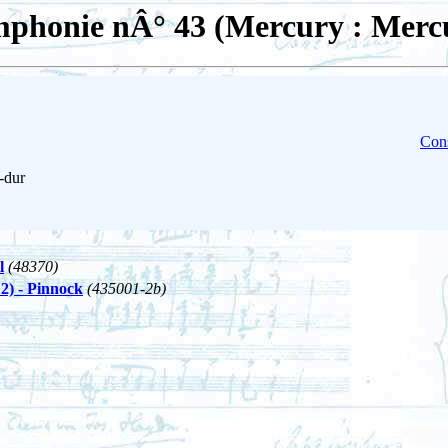
phonie nÂ° 43 (Mercury : Merc
Cons
-dur
l
(48370)
2) - Pinnock
(435001-2b)