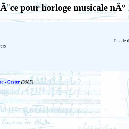
iÃ¨ce pour horloge musicale nÂ° 
Pas de d
vers
e - Gester
(3085)