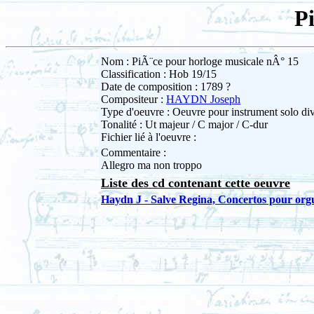
P
Nom : PiÃ¨ce pour horloge musicale nÂ° 15
Classification : Hob 19/15
Date de composition : 1789 ?
Compositeur :
HAYDN Joseph
Type d'oeuvre : Oeuvre pour instrument solo di
Tonalité : Ut majeur / C major / C-dur
Fichier lié à l'oeuvre :
Commentaire :
Allegro ma non troppo
Liste des cd contenant cette oeuvre
Haydn J - Salve Regina, Concertos pour orgu