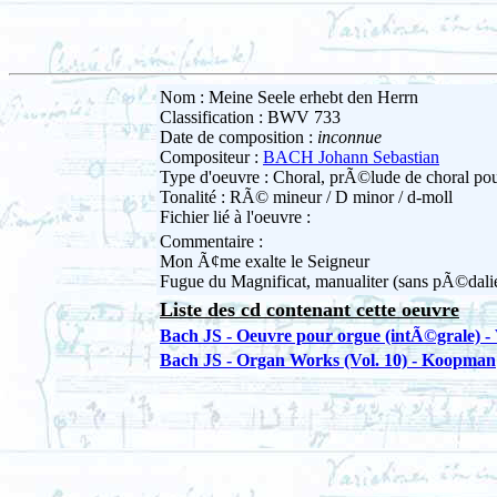
Nom : Meine Seele erhebt den Herrn
Classification : BWV 733
Date de composition :
inconnue
Compositeur :
BACH Johann Sebastian
Type d'oeuvre : Choral, prÃ©lude de choral po
Tonalité : RÃ© mineur / D minor / d-moll
Fichier lié à l'oeuvre :
Commentaire :
Mon Ã¢me exalte le Seigneur
Fugue du Magnificat, manualiter (sans pÃ©dali
Liste des cd contenant cette oeuvre
Bach JS - Oeuvre pour orgue (intÃ©grale) -
Bach JS - Organ Works (Vol. 10) - Koopman