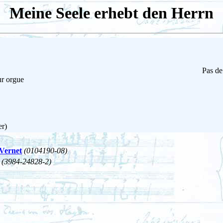
Meine Seele erhebt den Herrn
Pas de
ur orgue
er)
 Vernet
(0104190-08)
(3984-24828-2)