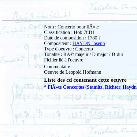
Nom : Concerto pour flÃ»te
Classification : Hob 7f:D1
Date de composition : 1780 ?
Compositeur :
HAYDN Joseph
Type d'oeuvre : Concerto
Tonalité : RÃ© majeur / D major / D-dur
Fichier lié à l'oeuvre :
Commentaire :
Oeuvre de Leopold Hofmann
Liste des cd contenant cette oeuvre
* FlÃ»te Concertos (Stamitz, Richter, Haydn