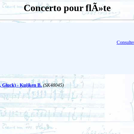
Concerto pour flÃ»te
Consulter
, Gluck) - Kuijken B.
(SK48045)