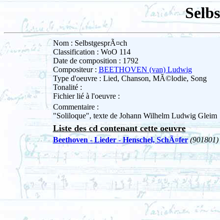
Selb
Nom : SelbstgesprÃ¤ch
Classification : WoO 114
Date de composition : 1792
Compositeur :
BEETHOVEN (van) Ludwig
Type d'oeuvre : Lied, Chanson, MÃ©lodie, Song
Tonalité :
Fichier lié à l'oeuvre :
Commentaire :
"Soliloque", texte de Johann Wilhelm Ludwig Gleim
Liste des cd contenant cette oeuvre
Beethoven - Lieder - Henschel, SchÃ¤fer
(901801)