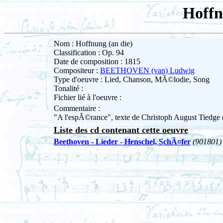
Hoffn
Nom : Hoffnung (an die)
Classification : Op. 94
Date de composition : 1815
Compositeur :
BEETHOVEN (van) Ludwig
Type d'oeuvre : Lied, Chanson, MÃ©lodie, Song
Tonalité :
Fichier lié à l'oeuvre :
Commentaire :
"A l'espÃ©rance", texte de Christoph August Tiedge 
Liste des cd contenant cette oeuvre
Beethoven - Lieder - Henschel, SchÃ¤fer
(901801)