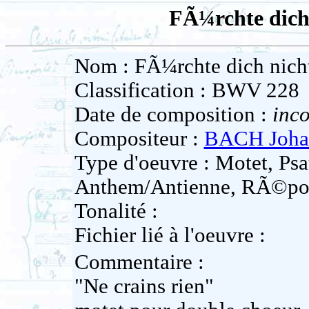
FÃ¼rchte dich 
Nom : FÃ¼rchte dich nicht,
Classification : BWV 228
Date de composition :
inc
Compositeur :
BACH Johan
Type d'oeuvre : Motet, Psa
Anthem/Antienne, RÃ©po
Tonalité :
Fichier lié à l'oeuvre :
Commentaire :
"Ne crains rien"