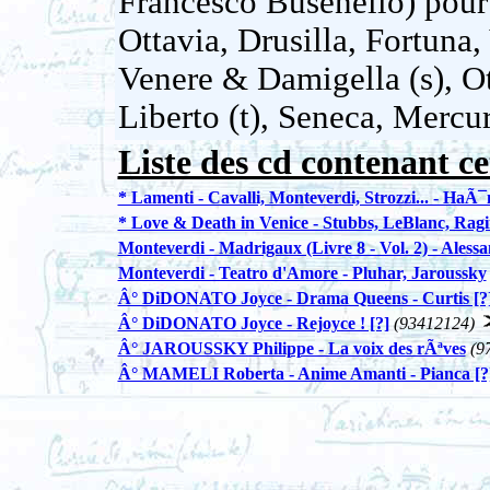
Francesco Busenello) pour 
Ottavia, Drusilla, Fortuna,
Venere & Damigella (s), O
Liberto (t), Seneca, Mercur
Liste des cd contenant ce
* Lamenti - Cavalli, Monteverdi, Strozzi... - HaÃ¯
* Love & Death in Venice - Stubbs, LeBlanc, Rag
Monteverdi - Madrigaux (Livre 8 - Vol. 2) - Alessa
Monteverdi - Teatro d'Amore - Pluhar, Jaroussky
Â° DiDONATO Joyce - Drama Queens - Curtis [?
Â° DiDONATO Joyce - Rejoyce ! [?]
(93412124)
Â° JAROUSSKY Philippe - La voix des rÃªves
(9
Â° MAMELI Roberta - Anime Amanti - Pianca [?