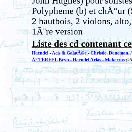
John Hughes) pour solistes
Polypheme (b) et chÅ“ur (
2 hautbois, 2 violons, alto
1Ã¨re version
Liste des cd contenant ce
Haendel - Acis & GalatÃ©e - Christie, Daneman,
Â° TERFEL Bryn - Haendel Arias - Makerras
(45