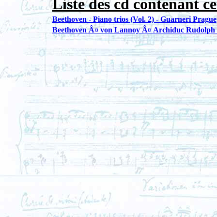
Liste des cd contenant ce
Beethoven - Piano trios (Vol. 2) - Guarneri Prague
Beethoven Â¤ von Lannoy Â¤ Archiduc Rudolph - T