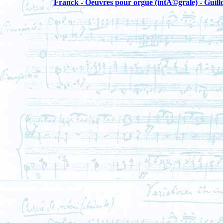
Franck - Oeuvres pour orgue (intÃ©grale) - Guill