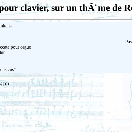
pour clavier, sur un thÃ¨me de R
inkens
Pas
ccata pour orgue
dur
 musicus"
-110)