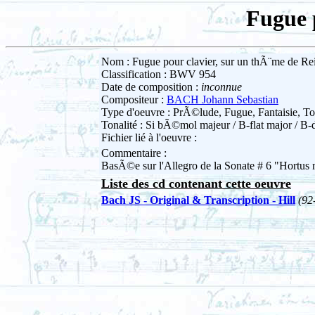
Fugue 
Nom : Fugue pour clavier, sur un thÃ¨me de Re
Classification : BWV 954
Date de composition :
inconnue
Compositeur :
BACH Johann Sebastian
Type d'oeuvre : PrÃ©lude, Fugue, Fantaisie, To
Tonalité : Si bÃ©mol majeur / B-flat major / B-
Fichier lié à l'oeuvre :
Commentaire :
BasÃ©e sur l'Allegro de la Sonate # 6 "Hortus
Liste des cd contenant cette oeuvre
Bach JS - Original & Transcription - Hill
(92