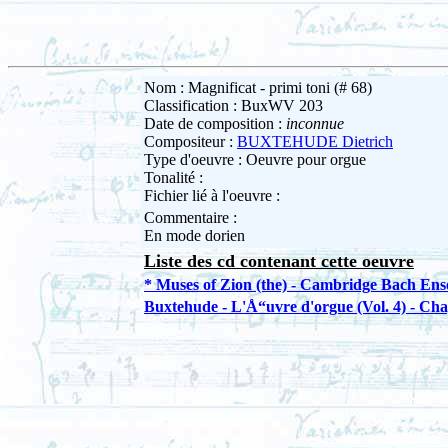
Nom : Magnificat - primi toni (# 68)
Classification : BuxWV 203
Date de composition :
inconnue
Compositeur :
BUXTEHUDE Dietrich
Type d'oeuvre : Oeuvre pour orgue
Tonalité :
Fichier lié à l'oeuvre :
Commentaire :
En mode dorien
Liste des cd contenant cette oeuvre
* Muses of Zion (the) - Cambridge Bach En
Buxtehude - L'Å“uvre d'orgue (Vol. 4) - Cha