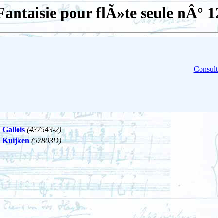
Fantaisie pour flÃ»te seule nÂ° 1
Consult
 Gallois
(437543-2)
- Kuijken
(57803D)