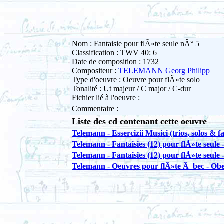
Nom : Fantaisie pour flÃ»te seule nÂ° 5
Classification : TWV 40: 6
Date de composition : 1732
Compositeur :
TELEMANN Georg Philipp
Type d'oeuvre : Oeuvre pour flÃ»te solo
Tonalité : Ut majeur / C major / C-dur
Fichier lié à l'oeuvre :
Commentaire :
Liste des cd contenant cette oeuvre
Telemann - Essercizii Musici (trios, solos & f
Telemann - Fantaisies (12) pour flÃ»te seule -
Telemann - Fantaisies (12) pour flÃ»te seule 
Telemann - Oeuvres pour flÃ»te Ã bec - Obe