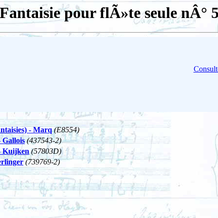
Fantaisie pour flÃ»te seule nÂ° 
Consult
antaisies) - Marq
(E8554)
 Gallois
(437543-2)
- Kuijken
(57803D)
rlinger
(739769-2)