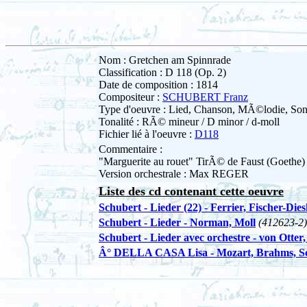
Nom : Gretchen am Spinnrade
Classification : D 118 (Op. 2)
Date de composition : 1814
Compositeur :
SCHUBERT Franz
Type d'oeuvre : Lied, Chanson, MÃ©lodie, So
Tonalité : RÃ© mineur / D minor / d-moll
Fichier lié à l'oeuvre :
D118
Commentaire :
"Marguerite au rouet" TirÃ© de Faust (Goethe)
Version orchestrale : Max REGER
Liste des cd contenant cette oeuvre
Schubert - Lieder (22) - Ferrier, Fischer-Di
Schubert - Lieder - Norman, Moll
(412623-2)
Schubert - Lieder avec orchestre - von Otter
Â° DELLA CASA Lisa - Mozart, Brahms, Sc