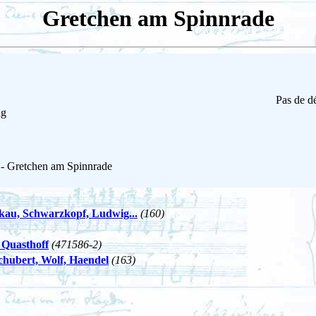
Gretchen am Spinnrade
Pas de dé
ng
 - Gretchen am Spinnrade
eskau, Schwarzkopf, Ludwig...
(160)
, Quasthoff
(471586-2)
hubert, Wolf, Haendel
(163)