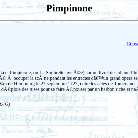
Pimpinone
Consu
l
ta et Pimpinone, ou La Soubrette avisÃ©e) sur un livret de Johann Phil
inÃ© Ã occuper la scÃ¨ne pendant les entractes dâ€™un grand opera ser
 de Hambourg le 27 septembre 1725, entre les actes de Tamerlano.
 dÃ©ploie des ruses pour se faire Ã©pouser par un barbon riche et na
3202)