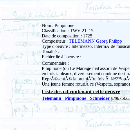
Nom : Pimpinone
Classification : TWV 21: 15
Date de composition : 1725
Compositeur :
TELEMANN Georg Philipp
Type d'oeuvre : Intermezzo, IntermÃ¨de musica
Tonalité :
Fichier lié à l'oeuvre :
Commentaire :
Pimpinone (ou Le Mariage mal assorti de Vespet
en trois tableaux, divertissement comique dest
ReprÃ©sentÃ© la premiÃ¨re fois Ã lâ€™opÃ©ra
Une jeune femme roturiÃ¨re (Vespetta, soprano)
Liste des cd contenant cette oeuvre
Telemann - Pimpinone - Schneider
(8887506