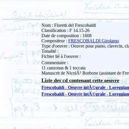
Nom : Fioretti del Frescobaldi
Classification : F 14.15-26
Date de composition : 1608
Compositeur :
FRESCOBALDI Girolamo
Type d'oeuvre : Oeuvre pour piano, clavecin, cla
Tonalité :
Fichier lié à l'oeuvre :
Commentaire :
11 canzonas & 1 toccata
Manuscrit de NicolÃ² Borbone (assistant de Fre
Liste des cd contenant cette oeuvre
Frescobaldi - Oeuvre intÃ©grale - Loreggia
Frescobaldi - Oeuvre intÃ©grale - Loreggia