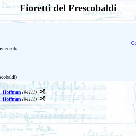
Fioretti del Frescobaldi
Co
vier solo
scobaldi)
n, Hoffman
(94111)
n, Hoffman
(94111)