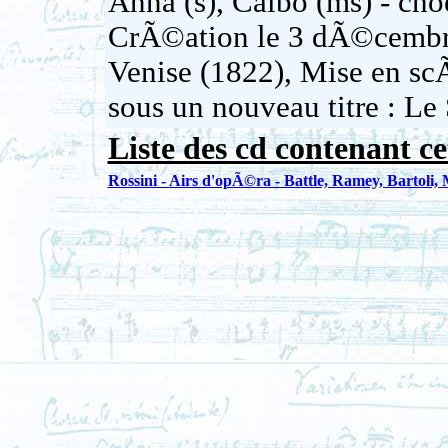
Anna (s), Calbo (ms) - cho
CrÃ©ation le 3 dÃ©cembr
Venise (1822), Mise en sc
sous un nouveau titre : Le
Liste des cd contenant ce
Rossini - Airs d'opÃ©ra - Battle, Ramey, Bartoli, M