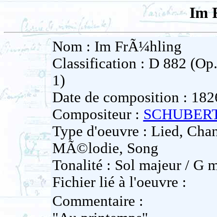
Im 
Nom : Im FrÃ¼hling
Classification : D 882 (Op
1)
Date de composition : 182
Compositeur :
SCHUBERT
Type d'oeuvre : Lied, Cha
MÃ©lodie, Song
Tonalité : Sol majeur / G 
Fichier lié à l'oeuvre :
Commentaire :