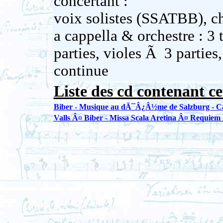
concertant :
voix solistes (SSATBB), c
a cappella & orchestre : 3
parties, violes Ã 3 parties
continue
Liste des cd contenant ce
Biber - Musique au dÃ¯Â¿Â½me de Salzburg - C
Valls Â¤ Biber - Missa Scala Aretina Â¤ Requiem