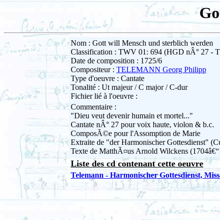
Go
Nom : Gott will Mensch und sterblich werden
Classification : TWV 01: 694 (HGD nÂ° 27 - 
Date de composition : 1725/6
Compositeur :
TELEMANN Georg Philipp
Type d'oeuvre : Cantate
Tonalité : Ut majeur / C major / C-dur
Fichier lié à l'oeuvre :
Commentaire :
"Dieu veut devenir humain et mortel..."
Cantate nÂ° 27 pour voix haute, violon & b.c.
ComposÃ©e pour l'Assomption de Marie
Extraite de "der Harmonischer Gottesdienst" (Cu
Texte de MatthÃ¤us Arnold Wilckens (1704â€“
Liste des cd contenant cette oeuvre
Telemann - Harmonischer Gottesdienst, Miss