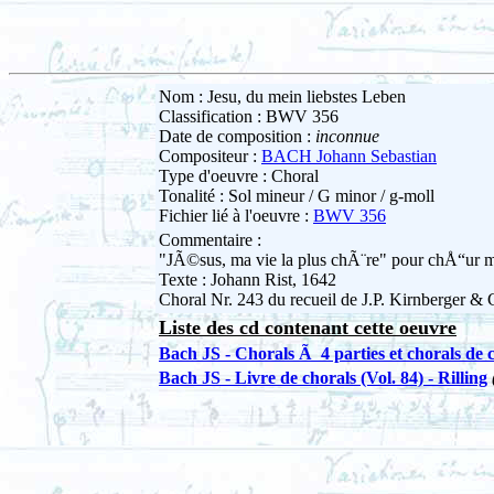
Nom : Jesu, du mein liebstes Leben
Classification : BWV 356
Date de composition :
inconnue
Compositeur :
BACH Johann Sebastian
Type d'oeuvre : Choral
Tonalité : Sol mineur / G minor / g-moll
Fichier lié à l'oeuvre :
BWV 356
Commentaire :
"JÃ©sus, ma vie la plus chÃ¨re" pour chÅ“ur
Texte : Johann Rist, 1642
Choral Nr. 243 du recueil de J.P. Kirnberger & 
Liste des cd contenant cette oeuvre
Bach JS - Chorals Ã 4 parties et chorals de 
Bach JS - Livre de chorals (Vol. 84) - Rilling