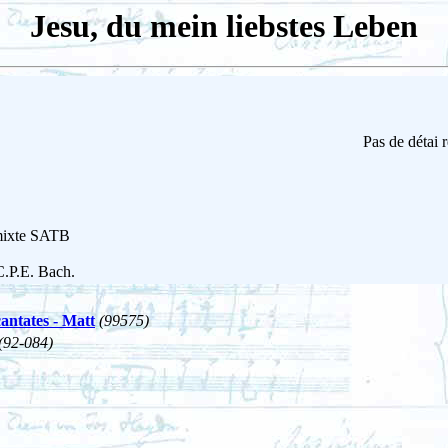
Jesu, du mein liebstes Leben
Pas de détai 
 mixte SATB
C.P.E. Bach.
cantates - Matt
(99575)
(92-084)