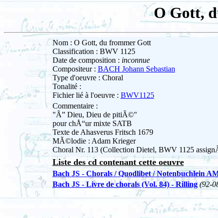
O Gott, 
Nom : O Gott, du frommer Gott
Classification : BWV 1125
Date de composition :
inconnue
Compositeur :
BACH Johann Sebastian
Type d'oeuvre : Choral
Tonalité :
Fichier lié à l'oeuvre :
BWV1125
Commentaire :
"Ã” Dieu, Dieu de pitiÃ©"
pour chÅ“ur mixte SATB
Texte de Ahasverus Fritsch 1679
MÃ©lodie : Adam Krieger
Choral Nr. 113 (Collection Dietel, BWV 1125 assign
Liste des cd contenant cette oeuvre
Bach JS - Chorals / Quodlibet / Notenbuchlein A
Bach JS - Livre de chorals (Vol. 84) - Rilling
(92-0