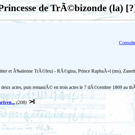
Princesse de TrÃ©bizonde (la) [?
Consulte
itter et Ã‰tienne TrÃ©feu) - RÃ©gina, Prince RaphaÃ«l (ms), Zanetta 
eux actes, puis remaniÃ© en trois actes le 7 dÃ©cembre 1869 au thÃ
riven...
(208)