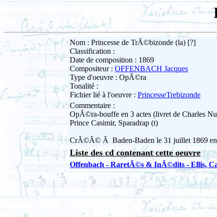
Nom : Princesse de TrÃ©bizonde (la) [?]
Classification :
Date de composition : 1869
Compositeur :
OFFENBACH Jacques
Type d'oeuvre : OpÃ©ra
Tonalité :
Fichier lié à l'oeuvre :
PrincesseTrebizonde
Commentaire :
OpÃ©ra-bouffe en 3 actes (livret de Charles Nu
Prince Casimir, Sparadrap (t)
CrÃ©Ã© Ã Baden-Baden le 31 juillet 1869 en d
Liste des cd contenant cette oeuvre
Offenbach - RaretÃ©s & InÃ©dits - Ellis, Ca