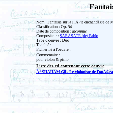
Fantai
Nom : Fantaisie sur la FlÃ»te enchantÃ©e de 
Classification : Op. 54
Date de composition :
inconnue
Compositeur :
SARASATE (de) Pablo
Type d'oeuvre : Duo
Tonalité :
Fichier lié à l'oeuvre :
Commentaire :
pour violon & piano
Liste des cd contenant cette oeuvre
Â° SHAHAM Gil - Le violoniste de l'opÃ©ra