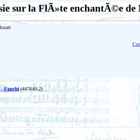
sie sur la FlÃ»te enchantÃ©e de
Mozart
Con
 - Eguchi
(447640-2)