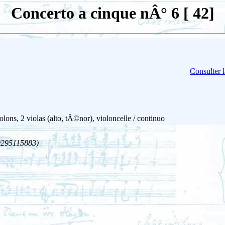
Concerto a cinque nÂ° 6 [ 42]
Consulter 
lons, 2 violas (alto, tÃ©nor), violoncelle / continuo
0295115883)